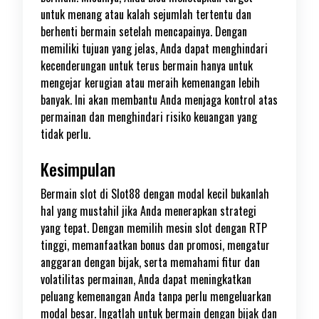
untuk menang atau kalah sejumlah tertentu dan
berhenti bermain setelah mencapainya. Dengan
memiliki tujuan yang jelas, Anda dapat menghindari
kecenderungan untuk terus bermain hanya untuk
mengejar kerugian atau meraih kemenangan lebih
banyak. Ini akan membantu Anda menjaga kontrol atas
permainan dan menghindari risiko keuangan yang
tidak perlu.
Kesimpulan
Bermain slot di Slot88 dengan modal kecil bukanlah
hal yang mustahil jika Anda menerapkan strategi
yang tepat. Dengan memilih mesin slot dengan RTP
tinggi, memanfaatkan bonus dan promosi, mengatur
anggaran dengan bijak, serta memahami fitur dan
volatilitas permainan, Anda dapat meningkatkan
peluang kemenangan Anda tanpa perlu mengeluarkan
modal besar. Ingatlah untuk bermain dengan bijak dan