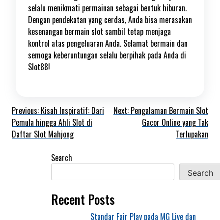
selalu menikmati permainan sebagai bentuk hiburan.
Dengan pendekatan yang cerdas, Anda bisa merasakan
kesenangan bermain slot sambil tetap menjaga
kontrol atas pengeluaran Anda. Selamat bermain dan
semoga keberuntungan selalu berpihak pada Anda di
Slot88!
Post
Previous:
Kisah Inspiratif: Dari
Next:
Pengalaman Bermain Slot
Pemula hingga Ahli Slot di
Gacor Online yang Tak
navigation
Daftar Slot Mahjong
Terlupakan
Search
Search
Recent Posts
Standar Fair Play pada MG Live dan