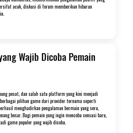
ersifat acak, diskusi di forum memberikan hiburan
n.
 yang Wajib Dicoba Pemain
bang pesat, dan salah satu platform yang kini menjadi
 berbagai pilihan game dari provider ternama seperti
berhasil menghadirkan pengalaman bermain yang seru,
ang besar. Bagi pemain yang ingin mencoba sensasi baru,
adi game populer yang wajib dicoba.