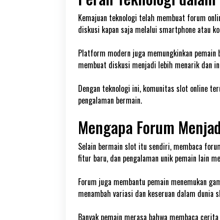
Kemajuan teknologi telah membuat forum onli
diskusi kapan saja melalui smartphone atau k
Platform modern juga memungkinkan pemain ber
membuat diskusi menjadi lebih menarik dan int
Dengan teknologi ini, komunitas slot online t
pengalaman bermain.
Mengapa Forum Menjad
Selain bermain slot itu sendiri, membaca foru
fitur baru, dan pengalaman unik pemain lain m
Forum juga membantu pemain menemukan game 
menambah variasi dan keseruan dalam dunia sl
Banyak pemain merasa bahwa membaca cerita