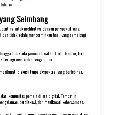
hiburan.
 yang Seimbang
 penting untuk melihatnya dengan perspektif yang
if dan tidak selalu mencerminkan hasil yang sama bagi
ehingga tidak ada jaminan hasil tertentu. Namun, forum
k berbagi cerita dan pengalaman.
menikmati diskusi tanpa ekspektasi yang berlebihan.
 dari komunitas pemain di era digital. Tempat ini
pengalaman, berdiskusi, dan menikmati kebersamaan.
budaya komunitas, mencerminkan pengalaman positif yang