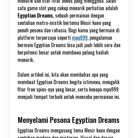
menarik dan fitur-fitur bonus yang menggoda. Salah
satu game slot yang cukup menarik perhatian adalah
Egyptian Dreams
, sebuah permainan dengan
sentuhan metro-mistik bertema Mesir kuno yang
penuh pesona dan rahasia. Bagi kamu yang bermain di
platform terpercaya seperti
mpo999
, pengalaman
bermain Egyptian Dreams bisa jadi jauh lebih seru dan
berpotensi besar untuk membawa pulang hadiah
menarik.
Dalam artikel ini, kita akan membahas apa yang
membuat Egyptian Dreams begitu istimewa, mengulik
fitur free spins-nya yang besar, serta kenapa mpo999
menjadi tempat terbaik untuk mencoba permainan ini.
Menyelami Pesona Egyptian Dreams
Egyptian Dreams mengusung tema Mesir kuno dengan
sentuhan modern dan misterius. Visual dan desain