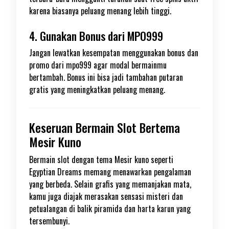
karena biasanya peluang menang lebih tinggi.
4. Gunakan Bonus dari MPO999
Jangan lewatkan kesempatan menggunakan bonus dan
promo dari mpo999 agar modal bermainmu
bertambah. Bonus ini bisa jadi tambahan putaran
gratis yang meningkatkan peluang menang.
Keseruan Bermain Slot Bertema
Mesir Kuno
Bermain slot dengan tema Mesir kuno seperti
Egyptian Dreams memang menawarkan pengalaman
yang berbeda. Selain grafis yang memanjakan mata,
kamu juga diajak merasakan sensasi misteri dan
petualangan di balik piramida dan harta karun yang
tersembunyi.