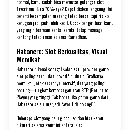
normal, kamu sudah bisa memutar gulungan slot
favoritmu. Sisa 70%-nya? Dapat diskon langsung! Ini
berarti kesempatan menang tetap besar, tapi risiko
kerugian jadi jauh lebih kecil. Cocok banget buat kamu
yang ingin bermain santai sambil tetap menjaga
kantong tetap aman selama Ramadhan.
Habanero: Slot Berkualitas, Visual
Memikat
Habanero dikenal sebagai salah satu provider game
slot paling stabil dan inovatif di dunia. Grafisnya
memukau, efek suaranya imersif, dan yang paling
penting—tingkat kemenangan atau RTP (Return to
Player) yang tinggi. Tak heran jika game-game dari
Habanero selalu menjadi favorit di holang88.
Beberapa slot yang paling populer dan bisa kamu
nikmati selama event ini antara lain: