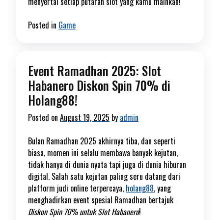
menyertai setiap putaran slot yang kamu mainkan!
Posted in
Game
Event Ramadhan 2025: Slot
Habanero Diskon Spin 70% di
Holang88!
Posted on
August 19, 2025
by
admin
Bulan Ramadhan 2025 akhirnya tiba, dan seperti
biasa, momen ini selalu membawa banyak kejutan,
tidak hanya di dunia nyata tapi juga di dunia hiburan
digital. Salah satu kejutan paling seru datang dari
platform judi online terpercaya,
holang88
, yang
menghadirkan event spesial Ramadhan bertajuk
Diskon Spin 70% untuk Slot Habanero
!