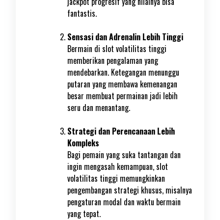
jackpot progresif yang nilainya bisa
fantastis.
Sensasi dan Adrenalin Lebih Tinggi
Bermain di slot volatilitas tinggi
memberikan pengalaman yang
mendebarkan. Ketegangan menunggu
putaran yang membawa kemenangan
besar membuat permainan jadi lebih
seru dan menantang.
Strategi dan Perencanaan Lebih
Kompleks
Bagi pemain yang suka tantangan dan
ingin mengasah kemampuan, slot
volatilitas tinggi memungkinkan
pengembangan strategi khusus, misalnya
pengaturan modal dan waktu bermain
yang tepat.