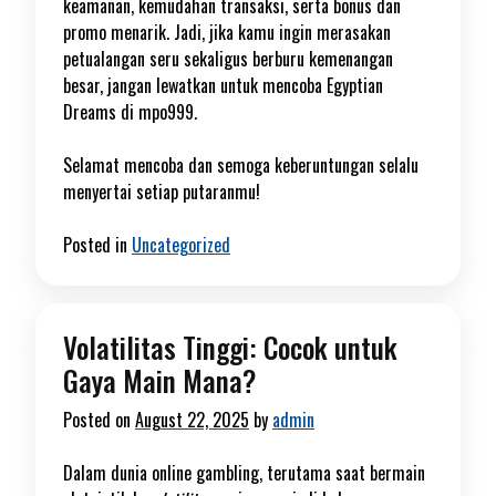
keamanan, kemudahan transaksi, serta bonus dan
promo menarik. Jadi, jika kamu ingin merasakan
petualangan seru sekaligus berburu kemenangan
besar, jangan lewatkan untuk mencoba Egyptian
Dreams di mpo999.
Selamat mencoba dan semoga keberuntungan selalu
menyertai setiap putaranmu!
Posted in
Uncategorized
Volatilitas Tinggi: Cocok untuk
Gaya Main Mana?
Posted on
August 22, 2025
by
admin
Dalam dunia online gambling, terutama saat bermain