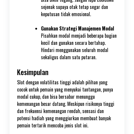
sejenak supaya otak tetap segar dan
keputusan tidak emosional.
Gunakan Strategi Manajemen Modal
Pisahkan modal menjadi beberapa bagian
kecil dan gunakan secara bertahap.
Hindari menggunakan seluruh modal
sekaligus dalam satu putaran.
Kesimpulan
Slot dengan volatilitas tinggi adalah pilihan yang
cocok untuk pemain yang menyukai tantangan, punya
modal cukup, dan bisa bersabar menunggu
kemenangan besar datang. Meskipun risikonya tinggi
dan frekuensi kemenangan rendah, sensasi dan
potensi hadiah yang menggiurkan membuat banyak
pemain tertarik mencoba jenis slot ini.