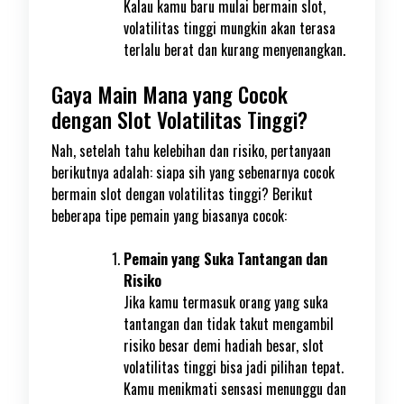
Kalau kamu baru mulai bermain slot,
volatilitas tinggi mungkin akan terasa
terlalu berat dan kurang menyenangkan.
Gaya Main Mana yang Cocok
dengan Slot Volatilitas Tinggi?
Nah, setelah tahu kelebihan dan risiko, pertanyaan
berikutnya adalah: siapa sih yang sebenarnya cocok
bermain slot dengan volatilitas tinggi? Berikut
beberapa tipe pemain yang biasanya cocok:
Pemain yang Suka Tantangan dan
Risiko
Jika kamu termasuk orang yang suka
tantangan dan tidak takut mengambil
risiko besar demi hadiah besar, slot
volatilitas tinggi bisa jadi pilihan tepat.
Kamu menikmati sensasi menunggu dan