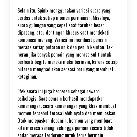
Selain itu, Spinix menggunakan variasi suara yang
cerdas untuk setiap momen permainan. Misalnya,
suara gulungan yang cepat saat taruhan besar
dipasang, atau dentingan khusus saat mendekati
kombinasi menang. Variasi ini membuat pemain
merasa setiap putaran unik dan penuh kejutan. Tak
heran jika banyak pemain yang merasa sulit untuk
berhenti begitu mereka mulai bermain, karena setiap
putaran menghadirkan sensasi baru yang membuat
ketagihan.
Efek suara ini juga berperan sebagai reward
psikologis. Saat pemain berhasil mendapatkan
kemenangan, suara kemenangan yang khas membuat
momen tersebut terasa lebih nyata dan memuaskan.
Otak melepaskan dopamin, hormon yang membuat
kita merasa senang, sehingga pemain secara tidak
sadar merasa terdorong untuk terus bermain.