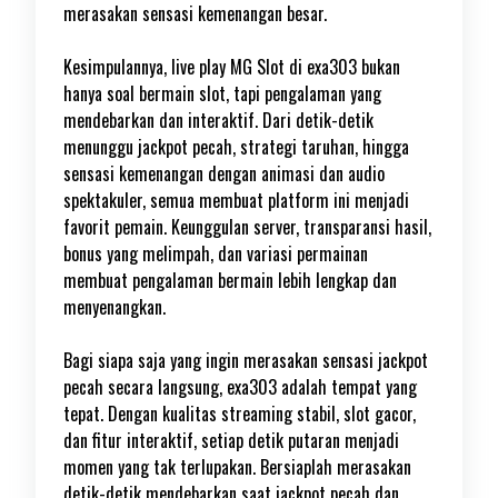
merasakan sensasi kemenangan besar.
Kesimpulannya, live play MG Slot di exa303 bukan
hanya soal bermain slot, tapi pengalaman yang
mendebarkan dan interaktif. Dari detik-detik
menunggu jackpot pecah, strategi taruhan, hingga
sensasi kemenangan dengan animasi dan audio
spektakuler, semua membuat platform ini menjadi
favorit pemain. Keunggulan server, transparansi hasil,
bonus yang melimpah, dan variasi permainan
membuat pengalaman bermain lebih lengkap dan
menyenangkan.
Bagi siapa saja yang ingin merasakan sensasi jackpot
pecah secara langsung, exa303 adalah tempat yang
tepat. Dengan kualitas streaming stabil, slot gacor,
dan fitur interaktif, setiap detik putaran menjadi
momen yang tak terlupakan. Bersiaplah merasakan
detik-detik mendebarkan saat jackpot pecah dan