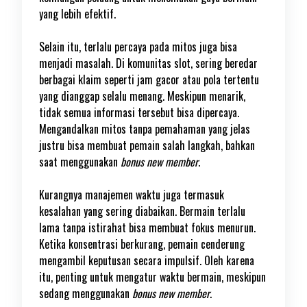
yang lebih efektif.
Selain itu, terlalu percaya pada mitos juga bisa
menjadi masalah. Di komunitas slot, sering beredar
berbagai klaim seperti jam gacor atau pola tertentu
yang dianggap selalu menang. Meskipun menarik,
tidak semua informasi tersebut bisa dipercaya.
Mengandalkan mitos tanpa pemahaman yang jelas
justru bisa membuat pemain salah langkah, bahkan
saat menggunakan
bonus new member
.
Kurangnya manajemen waktu juga termasuk
kesalahan yang sering diabaikan. Bermain terlalu
lama tanpa istirahat bisa membuat fokus menurun.
Ketika konsentrasi berkurang, pemain cenderung
mengambil keputusan secara impulsif. Oleh karena
itu, penting untuk mengatur waktu bermain, meskipun
sedang menggunakan
bonus new member
.