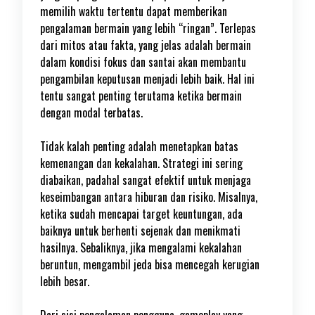
memilih waktu tertentu dapat memberikan
pengalaman bermain yang lebih “ringan”. Terlepas
dari mitos atau fakta, yang jelas adalah bermain
dalam kondisi fokus dan santai akan membantu
pengambilan keputusan menjadi lebih baik. Hal ini
tentu sangat penting terutama ketika bermain
dengan modal terbatas.
Tidak kalah penting adalah menetapkan batas
kemenangan dan kekalahan. Strategi ini sering
diabaikan, padahal sangat efektif untuk menjaga
keseimbangan antara hiburan dan risiko. Misalnya,
ketika sudah mencapai target keuntungan, ada
baiknya untuk berhenti sejenak dan menikmati
hasilnya. Sebaliknya, jika mengalami kekalahan
beruntun, mengambil jeda bisa mencegah kerugian
lebih besar.
Dari sisi pengalaman pengguna, gameplay yang