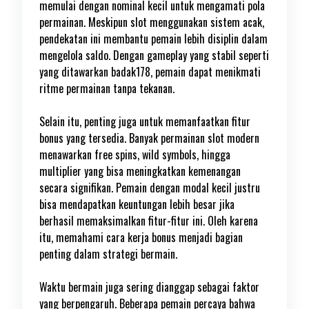
memulai dengan nominal kecil untuk mengamati pola
permainan. Meskipun slot menggunakan sistem acak,
pendekatan ini membantu pemain lebih disiplin dalam
mengelola saldo. Dengan gameplay yang stabil seperti
yang ditawarkan badak178, pemain dapat menikmati
ritme permainan tanpa tekanan.
Selain itu, penting juga untuk memanfaatkan fitur
bonus yang tersedia. Banyak permainan slot modern
menawarkan free spins, wild symbols, hingga
multiplier yang bisa meningkatkan kemenangan
secara signifikan. Pemain dengan modal kecil justru
bisa mendapatkan keuntungan lebih besar jika
berhasil memaksimalkan fitur-fitur ini. Oleh karena
itu, memahami cara kerja bonus menjadi bagian
penting dalam strategi bermain.
Waktu bermain juga sering dianggap sebagai faktor
yang berpengaruh. Beberapa pemain percaya bahwa