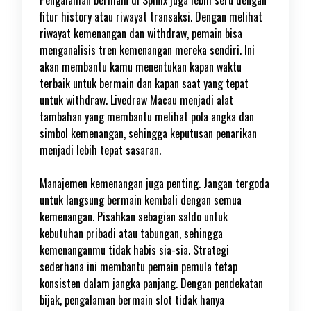
fitur history atau riwayat transaksi. Dengan melihat
riwayat kemenangan dan withdraw, pemain bisa
menganalisis tren kemenangan mereka sendiri. Ini
akan membantu kamu menentukan kapan waktu
terbaik untuk bermain dan kapan saat yang tepat
untuk withdraw. Livedraw Macau menjadi alat
tambahan yang membantu melihat pola angka dan
simbol kemenangan, sehingga keputusan penarikan
menjadi lebih tepat sasaran.
Manajemen kemenangan juga penting. Jangan tergoda
untuk langsung bermain kembali dengan semua
kemenangan. Pisahkan sebagian saldo untuk
kebutuhan pribadi atau tabungan, sehingga
kemenanganmu tidak habis sia-sia. Strategi
sederhana ini membantu pemain pemula tetap
konsisten dalam jangka panjang. Dengan pendekatan
bijak, pengalaman bermain slot tidak hanya