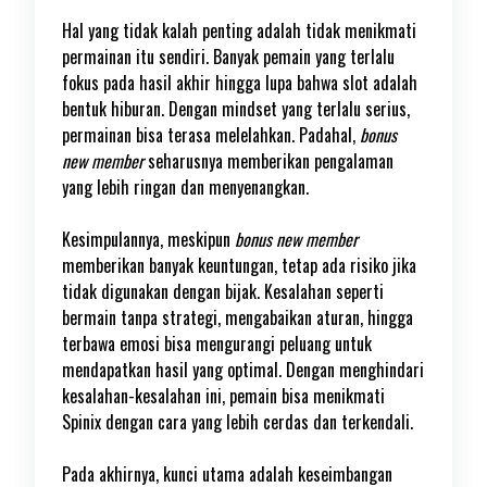
Hal yang tidak kalah penting adalah tidak menikmati
permainan itu sendiri. Banyak pemain yang terlalu
fokus pada hasil akhir hingga lupa bahwa slot adalah
bentuk hiburan. Dengan mindset yang terlalu serius,
permainan bisa terasa melelahkan. Padahal,
bonus
new member
seharusnya memberikan pengalaman
yang lebih ringan dan menyenangkan.
Kesimpulannya, meskipun
bonus new member
memberikan banyak keuntungan, tetap ada risiko jika
tidak digunakan dengan bijak. Kesalahan seperti
bermain tanpa strategi, mengabaikan aturan, hingga
terbawa emosi bisa mengurangi peluang untuk
mendapatkan hasil yang optimal. Dengan menghindari
kesalahan-kesalahan ini, pemain bisa menikmati
Spinix dengan cara yang lebih cerdas dan terkendali.
Pada akhirnya, kunci utama adalah keseimbangan