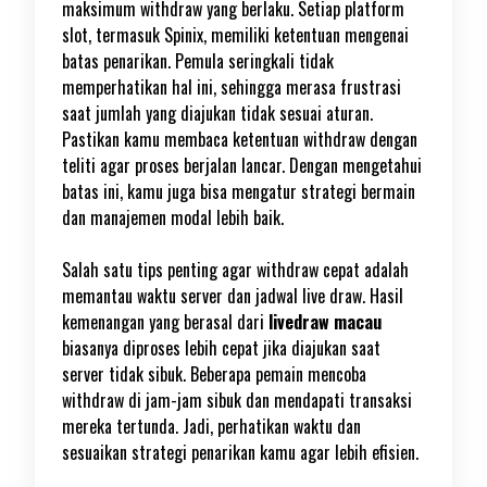
maksimum withdraw yang berlaku. Setiap platform
slot, termasuk Spinix, memiliki ketentuan mengenai
batas penarikan. Pemula seringkali tidak
memperhatikan hal ini, sehingga merasa frustrasi
saat jumlah yang diajukan tidak sesuai aturan.
Pastikan kamu membaca ketentuan withdraw dengan
teliti agar proses berjalan lancar. Dengan mengetahui
batas ini, kamu juga bisa mengatur strategi bermain
dan manajemen modal lebih baik.
Salah satu tips penting agar withdraw cepat adalah
memantau waktu server dan jadwal live draw. Hasil
kemenangan yang berasal dari
livedraw macau
biasanya diproses lebih cepat jika diajukan saat
server tidak sibuk. Beberapa pemain mencoba
withdraw di jam-jam sibuk dan mendapati transaksi
mereka tertunda. Jadi, perhatikan waktu dan
sesuaikan strategi penarikan kamu agar lebih efisien.