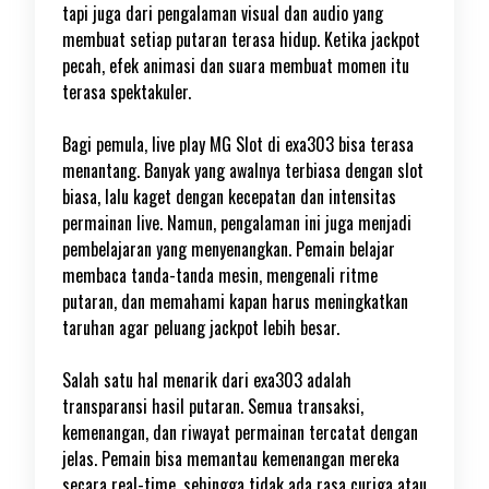
tapi juga dari pengalaman visual dan audio yang
membuat setiap putaran terasa hidup. Ketika jackpot
pecah, efek animasi dan suara membuat momen itu
terasa spektakuler.
Bagi pemula, live play MG Slot di exa303 bisa terasa
menantang. Banyak yang awalnya terbiasa dengan slot
biasa, lalu kaget dengan kecepatan dan intensitas
permainan live. Namun, pengalaman ini juga menjadi
pembelajaran yang menyenangkan. Pemain belajar
membaca tanda-tanda mesin, mengenali ritme
putaran, dan memahami kapan harus meningkatkan
taruhan agar peluang jackpot lebih besar.
Salah satu hal menarik dari exa303 adalah
transparansi hasil putaran. Semua transaksi,
kemenangan, dan riwayat permainan tercatat dengan
jelas. Pemain bisa memantau kemenangan mereka
secara real-time, sehingga tidak ada rasa curiga atau