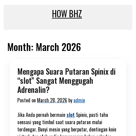
Skip
to
HOW BHZ
content
Month:
March 2026
Mengapa Suara Putaran Spinix di
“slot” Sangat Menggugah
Adrenalin?
Posted on
March 28, 2026
by
admin
Jika Anda pernah bermain
slot
Spinix, pasti tahu
sensasi yang timbul saat suara putaran mulai
terdengar. Bunyi mesin yang berputar, dentingan koin