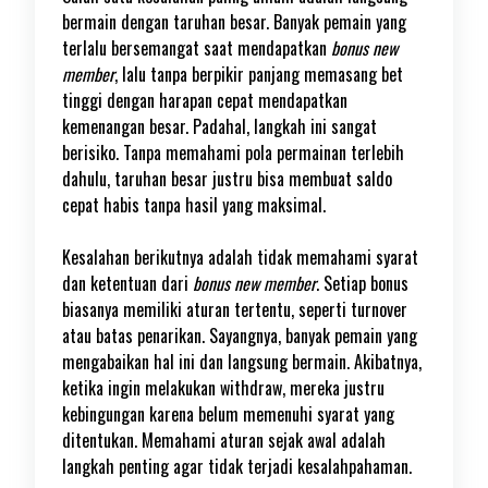
bermain dengan taruhan besar. Banyak pemain yang
terlalu bersemangat saat mendapatkan
bonus new
member
, lalu tanpa berpikir panjang memasang bet
tinggi dengan harapan cepat mendapatkan
kemenangan besar. Padahal, langkah ini sangat
berisiko. Tanpa memahami pola permainan terlebih
dahulu, taruhan besar justru bisa membuat saldo
cepat habis tanpa hasil yang maksimal.
Kesalahan berikutnya adalah tidak memahami syarat
dan ketentuan dari
bonus new member
. Setiap bonus
biasanya memiliki aturan tertentu, seperti turnover
atau batas penarikan. Sayangnya, banyak pemain yang
mengabaikan hal ini dan langsung bermain. Akibatnya,
ketika ingin melakukan withdraw, mereka justru
kebingungan karena belum memenuhi syarat yang
ditentukan. Memahami aturan sejak awal adalah
langkah penting agar tidak terjadi kesalahpahaman.