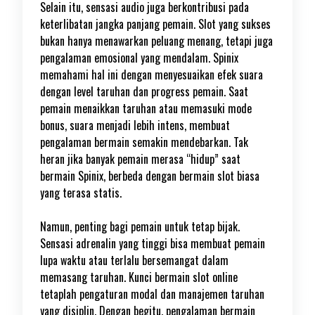
Selain itu, sensasi audio juga berkontribusi pada
keterlibatan jangka panjang pemain. Slot yang sukses
bukan hanya menawarkan peluang menang, tetapi juga
pengalaman emosional yang mendalam. Spinix
memahami hal ini dengan menyesuaikan efek suara
dengan level taruhan dan progress pemain. Saat
pemain menaikkan taruhan atau memasuki mode
bonus, suara menjadi lebih intens, membuat
pengalaman bermain semakin mendebarkan. Tak
heran jika banyak pemain merasa “hidup” saat
bermain Spinix, berbeda dengan bermain slot biasa
yang terasa statis.
Namun, penting bagi pemain untuk tetap bijak.
Sensasi adrenalin yang tinggi bisa membuat pemain
lupa waktu atau terlalu bersemangat dalam
memasang taruhan. Kunci bermain slot online
tetaplah pengaturan modal dan manajemen taruhan
yang disiplin. Dengan begitu, pengalaman bermain