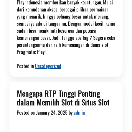
Play Indonesia memberikan banyak keuntungan. Mulai
dari kemudahan akses, berbagai pilihan permainan
yang menarik, hingga peluang besar untuk menang,
semuanya ada di tanganmu. Dengan modal kecil, kamu
sudah bisa menikmati keseruan dan potensi
kemenangan besar. Jadi, tunggu apa lagi? Segera coba
peruntunganmu dan raih kemenangan di dunia slot
Pragmatic Play!
Posted in
Uncategorized
Mengapa RTP Tinggi Penting
dalam Memilih Slot di Situs Slot
Posted on
January 24, 2025
by
admin