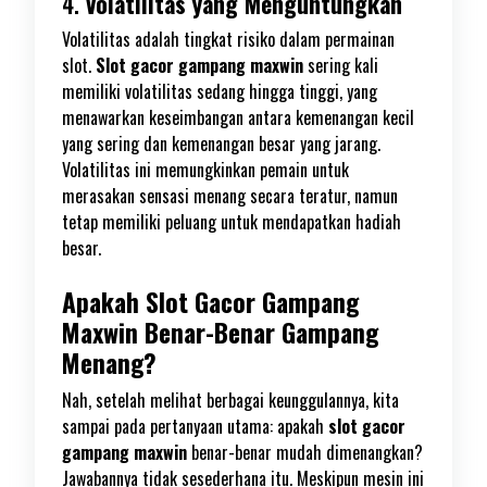
4.
Volatilitas yang Menguntungkan
Volatilitas adalah tingkat risiko dalam permainan
slot.
Slot gacor gampang maxwin
sering kali
memiliki volatilitas sedang hingga tinggi, yang
menawarkan keseimbangan antara kemenangan kecil
yang sering dan kemenangan besar yang jarang.
Volatilitas ini memungkinkan pemain untuk
merasakan sensasi menang secara teratur, namun
tetap memiliki peluang untuk mendapatkan hadiah
besar.
Apakah Slot Gacor Gampang
Maxwin Benar-Benar Gampang
Menang?
Nah, setelah melihat berbagai keunggulannya, kita
sampai pada pertanyaan utama: apakah
slot gacor
gampang maxwin
benar-benar mudah dimenangkan?
Jawabannya tidak sesederhana itu. Meskipun mesin ini