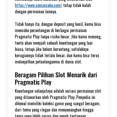
https://www.senseicake.com/
tetap tidak kalah
dengan permainan lainnya.
Tidak hanya itu, dengan deposit yang kecil, kamu bisa
mencoba peruntungan di berbagai permainan
Pragmatic Play tanpa risiko besar. Jika kamu menang,
tentu akan menjadi sebuah keuntungan yang luar
biasa, tetapi jika belum beruntung, setidaknya
kerugiannya tidak terlalu besar, dan kamu bisa terus
melanjutkan petualanganmu di dunia slot.
Beragam Pilihan Slot Menarik dari
Pragmatic Play
Keuntungan selanjutnya adalah variasi permainan slot
yang ditawarkan oleh Pragmatic Play. Penyedia ini
dikenal memiliki koleksi game yang sangat beragam,
dari tema yang ringan dan menyenangkan hingga
tema yang lebih serius dan penuh tantangan.