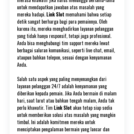
untuk mendapatkan jawaban atas masalah yang
mereka hadapi.
Link Slot
memahami bahwa setiap
detik sangat berharga bagi para pemainnya. Oleh
karena itu, mereka menghadirkan layanan pelanggan
yang tidak hanya responsif, tetapi juga profesional.
Anda bisa menghubungi tim support mereka lewat
berbagai saluran komunikasi, seperti live chat, email,
ataupun bahkan telepon, sesuai dengan kenyamanan
Anda.
Salah satu aspek yang paling menyenangkan dari
layanan pelanggan 24/7 adalah kenyamanan yang
diberikan kepada pemain. Jika Anda bermain di malam
hari, saat larut atau bahkan tengah malam, Anda tak
perlu khawatir. Tim
Link Slot
akan tetap siap sedia
untuk memberikan solusi atas masalah yang mungkin
timbul. Ini adalah komitmen mereka untuk
menciptakan pengalaman bermain yang lancar dan