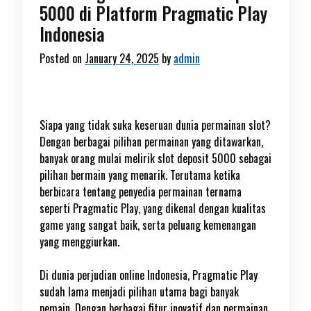
5000 di Platform Pragmatic Play
Indonesia
Posted on
January 24, 2025
by
admin
Siapa yang tidak suka keseruan dunia permainan slot?
Dengan berbagai pilihan permainan yang ditawarkan,
banyak orang mulai melirik slot deposit 5000 sebagai
pilihan bermain yang menarik. Terutama ketika
berbicara tentang penyedia permainan ternama
seperti Pragmatic Play, yang dikenal dengan kualitas
game yang sangat baik, serta peluang kemenangan
yang menggiurkan.
Di dunia perjudian online Indonesia, Pragmatic Play
sudah lama menjadi pilihan utama bagi banyak
pemain. Dengan berbagai fitur inovatif dan permainan