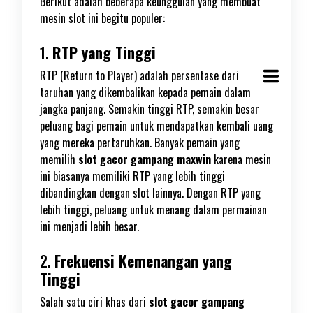
Berikut adalah beberapa keunggulan yang membuat
mesin slot ini begitu populer:
1.
RTP yang Tinggi
RTP (Return to Player) adalah persentase dari
taruhan yang dikembalikan kepada pemain dalam
jangka panjang. Semakin tinggi RTP, semakin besar
peluang bagi pemain untuk mendapatkan kembali uang
yang mereka pertaruhkan. Banyak pemain yang
memilih
slot gacor gampang maxwin
karena mesin
ini biasanya memiliki RTP yang lebih tinggi
dibandingkan dengan slot lainnya. Dengan RTP yang
lebih tinggi, peluang untuk menang dalam permainan
ini menjadi lebih besar.
2.
Frekuensi Kemenangan yang
Tinggi
Salah satu ciri khas dari
slot gacor gampang