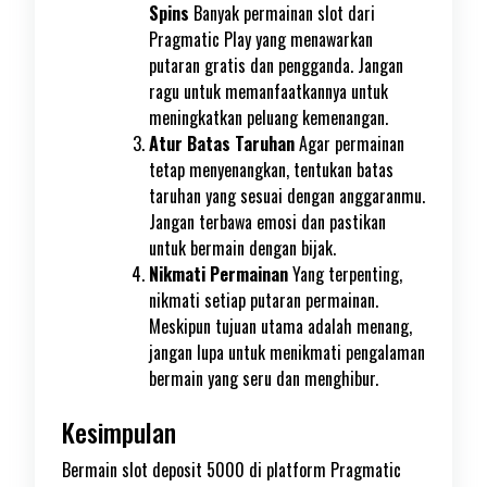
Spins
Banyak permainan slot dari
Pragmatic Play yang menawarkan
putaran gratis dan pengganda. Jangan
ragu untuk memanfaatkannya untuk
meningkatkan peluang kemenangan.
Atur Batas Taruhan
Agar permainan
tetap menyenangkan, tentukan batas
taruhan yang sesuai dengan anggaranmu.
Jangan terbawa emosi dan pastikan
untuk bermain dengan bijak.
Nikmati Permainan
Yang terpenting,
nikmati setiap putaran permainan.
Meskipun tujuan utama adalah menang,
jangan lupa untuk menikmati pengalaman
bermain yang seru dan menghibur.
Kesimpulan
Bermain slot deposit 5000 di platform Pragmatic