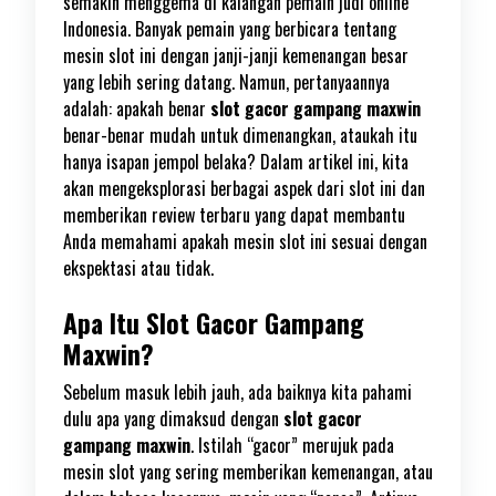
semakin menggema di kalangan pemain judi online
Indonesia. Banyak pemain yang berbicara tentang
mesin slot ini dengan janji-janji kemenangan besar
yang lebih sering datang. Namun, pertanyaannya
adalah: apakah benar
slot gacor gampang maxwin
benar-benar mudah untuk dimenangkan, ataukah itu
hanya isapan jempol belaka? Dalam artikel ini, kita
akan mengeksplorasi berbagai aspek dari slot ini dan
memberikan review terbaru yang dapat membantu
Anda memahami apakah mesin slot ini sesuai dengan
ekspektasi atau tidak.
Apa Itu Slot Gacor Gampang
Maxwin?
Sebelum masuk lebih jauh, ada baiknya kita pahami
dulu apa yang dimaksud dengan
slot gacor
gampang maxwin
. Istilah “gacor” merujuk pada
mesin slot yang sering memberikan kemenangan, atau