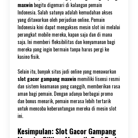
maxwin
begitu digemari di kalangan pemain
Indonesia. Salah satunya adalah kemudahan akses
yang ditawarkan oleh perjudian online. Pemain
Indonesia kini dapat mengakses mesin slot ini melalui
perangkat mobile mereka, kapan saja dan di mana
saja. Ini memberi fleksibilitas dan kenyamanan bagi
mereka yang ingin bermain tanpa harus pergi ke
kasino fisik.
Selain itu, banyak situs judi online yang menawarkan
slot gacor gampang maxwin
memiliki lisensi resmi
dan sistem keamanan yang canggih, memberikan rasa
aman bagi pemain. Dengan adanya berbagai promo
dan bonus menarik, pemain merasa lebih tertarik
untuk mencoba keberuntungan mereka di mesin slot
ini.
Kesimpulan: Slot Gacor Gampang