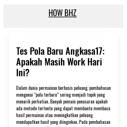
Skip
to
HOW BHZ
content
Tes Pola Baru Angkasa17:
Apakah Masih Work Hari
Ini?
Dalam dunia permainan berbasis peluang, pembahasan
mengenai “pola terbaru” sering menjadi topik yang
menarik perhatian. Banyak pemain penasaran apakah
ada metode tertentu yang dapat membantu membaca
hasil permainan atau meningkatkan peluang
mendapatkan hasil yang diinginkan. Pada pembahasan