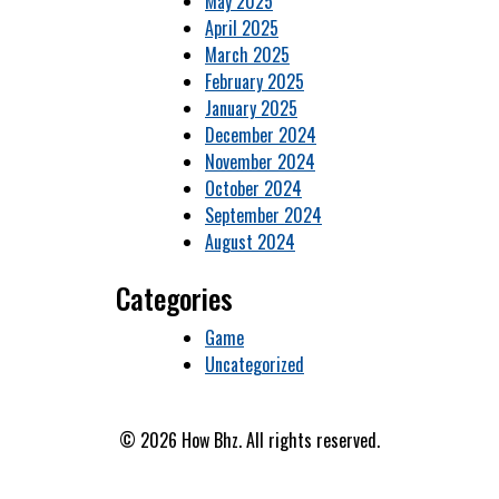
May 2025
April 2025
March 2025
February 2025
January 2025
December 2024
November 2024
October 2024
September 2024
August 2024
Categories
Game
Uncategorized
© 2026 How Bhz. All rights reserved.