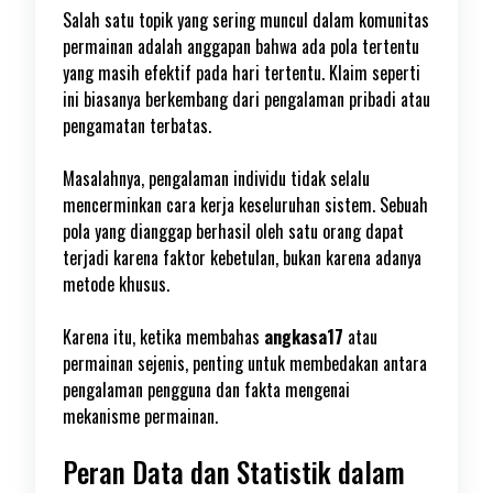
Salah satu topik yang sering muncul dalam komunitas
permainan adalah anggapan bahwa ada pola tertentu
yang masih efektif pada hari tertentu. Klaim seperti
ini biasanya berkembang dari pengalaman pribadi atau
pengamatan terbatas.
Masalahnya, pengalaman individu tidak selalu
mencerminkan cara kerja keseluruhan sistem. Sebuah
pola yang dianggap berhasil oleh satu orang dapat
terjadi karena faktor kebetulan, bukan karena adanya
metode khusus.
Karena itu, ketika membahas
angkasa17
atau
permainan sejenis, penting untuk membedakan antara
pengalaman pengguna dan fakta mengenai
mekanisme permainan.
Peran Data dan Statistik dalam