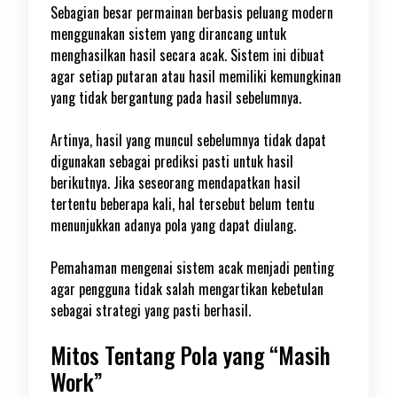
Sebagian besar permainan berbasis peluang modern
menggunakan sistem yang dirancang untuk
menghasilkan hasil secara acak. Sistem ini dibuat
agar setiap putaran atau hasil memiliki kemungkinan
yang tidak bergantung pada hasil sebelumnya.
Artinya, hasil yang muncul sebelumnya tidak dapat
digunakan sebagai prediksi pasti untuk hasil
berikutnya. Jika seseorang mendapatkan hasil
tertentu beberapa kali, hal tersebut belum tentu
menunjukkan adanya pola yang dapat diulang.
Pemahaman mengenai sistem acak menjadi penting
agar pengguna tidak salah mengartikan kebetulan
sebagai strategi yang pasti berhasil.
Mitos Tentang Pola yang “Masih
Work”