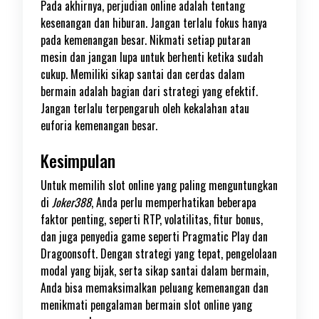
Pada akhirnya, perjudian online adalah tentang
kesenangan dan hiburan. Jangan terlalu fokus hanya
pada kemenangan besar. Nikmati setiap putaran
mesin dan jangan lupa untuk berhenti ketika sudah
cukup. Memiliki sikap santai dan cerdas dalam
bermain adalah bagian dari strategi yang efektif.
Jangan terlalu terpengaruh oleh kekalahan atau
euforia kemenangan besar.
Kesimpulan
Untuk memilih slot online yang paling menguntungkan
di
Joker388
, Anda perlu memperhatikan beberapa
faktor penting, seperti RTP, volatilitas, fitur bonus,
dan juga penyedia game seperti Pragmatic Play dan
Dragoonsoft. Dengan strategi yang tepat, pengelolaan
modal yang bijak, serta sikap santai dalam bermain,
Anda bisa memaksimalkan peluang kemenangan dan
menikmati pengalaman bermain slot online yang