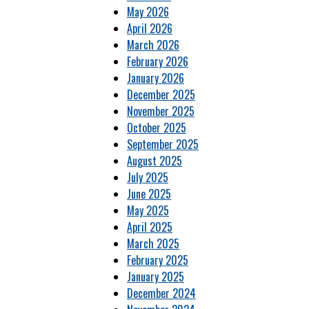
May 2026
April 2026
March 2026
February 2026
January 2026
December 2025
November 2025
October 2025
September 2025
August 2025
July 2025
June 2025
May 2025
April 2025
March 2025
February 2025
January 2025
December 2024