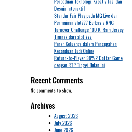
Perpaduan Teknologi, Kreativitas, dan
Desain Interaktif
Standar Fair Play pada MG Live dan
Permainan slot777 Berbasis RNG
Turnover Challenge 100 K: Raih Jersey
Timnas dari slot 777
Peran Keluarga dalam Pencegahan
Kecanduan Judi Online
Return-to-Player 98%? Daftar Game
dengan RTP Tinggi Bulan Ini
Recent Comments
No comments to show.
Archives
August 2026
July 2026
June 2026