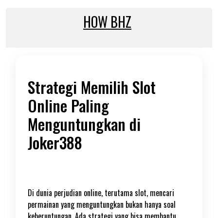
Skip
to
HOW BHZ
content
Strategi Memilih Slot
Online Paling
Menguntungkan di
Joker388
Di dunia perjudian online, terutama slot, mencari
permainan yang menguntungkan bukan hanya soal
keberuntungan. Ada strategi yang bisa membantu