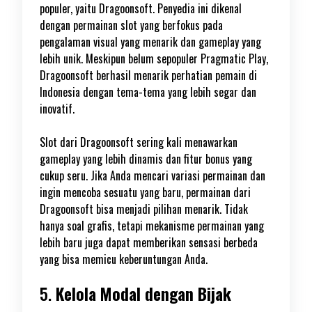
populer, yaitu Dragoonsoft. Penyedia ini dikenal
dengan permainan slot yang berfokus pada
pengalaman visual yang menarik dan gameplay yang
lebih unik. Meskipun belum sepopuler Pragmatic Play,
Dragoonsoft berhasil menarik perhatian pemain di
Indonesia dengan tema-tema yang lebih segar dan
inovatif.
Slot dari Dragoonsoft sering kali menawarkan
gameplay yang lebih dinamis dan fitur bonus yang
cukup seru. Jika Anda mencari variasi permainan dan
ingin mencoba sesuatu yang baru, permainan dari
Dragoonsoft bisa menjadi pilihan menarik. Tidak
hanya soal grafis, tetapi mekanisme permainan yang
lebih baru juga dapat memberikan sensasi berbeda
yang bisa memicu keberuntungan Anda.
5.
Kelola Modal dengan Bijak