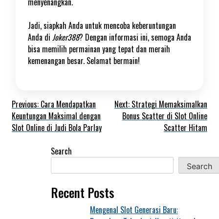
menyenangkan.
Jadi, siapkah Anda untuk mencoba keberuntungan
Anda di
Joker388
? Dengan informasi ini, semoga Anda
bisa memilih permainan yang tepat dan meraih
kemenangan besar. Selamat bermain!
Post
Previous:
Cara Mendapatkan
Next:
Strategi Memaksimalkan
Keuntungan Maksimal dengan
Bonus Scatter di Slot Online
navigation
Slot Online di Judi Bola Parlay
Scatter Hitam
Search
Search
Recent Posts
Mengenal Slot Generasi Baru: