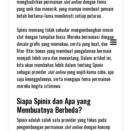
menghadirkan permainan
slot online
dengan tema
yang unik dan menarik, yang mampu membuat pemain
betah berlama-lama menikmati setiap putaran.
Spinix memang tidak sekadar mengembangkan mesin
slot dengan tampilan biasa. Mereka berinovasi dengan
desain grafis yang memukau, cerita yang kuat, dan
fitur-fitur bonus yang membuat pengalaman bermain
menjadi lebih seru dan menantang. Dalam artikel ini,
kita akan membahas lebih dalam tentang Spinix
sebagai provider
slot online
yang wajib kamu coba, apa
saja keunggulannya, serta mengapa tema permainan
mereka begitu istimewa.
Siapa Spinix dan Apa yang
Membuatnya Berbeda?
Spinix adalah salah satu provider yang fokus pada
pengembangan permainan
slot online
dengan konsep