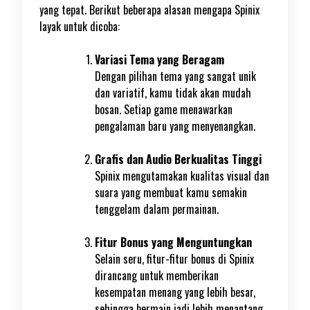
yang tepat. Berikut beberapa alasan mengapa Spinix
layak untuk dicoba:
Variasi Tema yang Beragam
Dengan pilihan tema yang sangat unik
dan variatif, kamu tidak akan mudah
bosan. Setiap game menawarkan
pengalaman baru yang menyenangkan.
Grafis dan Audio Berkualitas Tinggi
Spinix mengutamakan kualitas visual dan
suara yang membuat kamu semakin
tenggelam dalam permainan.
Fitur Bonus yang Menguntungkan
Selain seru, fitur-fitur bonus di Spinix
dirancang untuk memberikan
kesempatan menang yang lebih besar,
sehingga bermain jadi lebih menantang