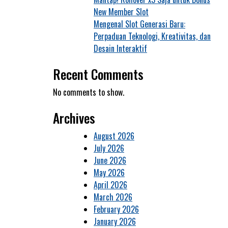
New Member Slot
Mengenal Slot Generasi Baru:
Perpaduan Teknologi, Kreativitas, dan
Desain Interaktif
Recent Comments
No comments to show.
Archives
August 2026
July 2026
June 2026
May 2026
April 2026
March 2026
February 2026
January 2026