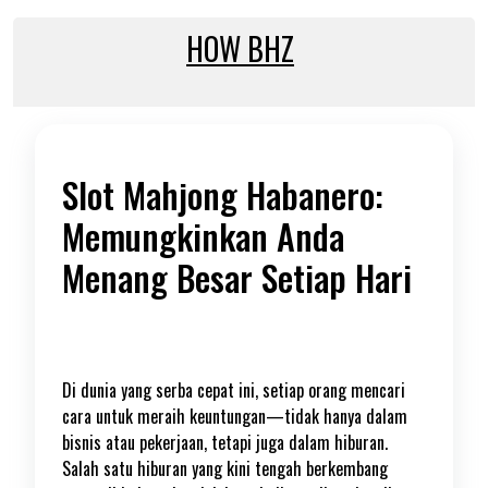
Skip
to
HOW BHZ
content
Slot Mahjong Habanero:
Memungkinkan Anda
Menang Besar Setiap Hari
Di dunia yang serba cepat ini, setiap orang mencari
cara untuk meraih keuntungan—tidak hanya dalam
bisnis atau pekerjaan, tetapi juga dalam hiburan.
Salah satu hiburan yang kini tengah berkembang