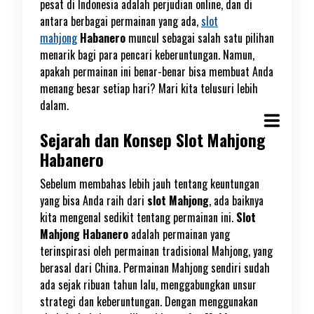
pesat di Indonesia adalah perjudian online, dan di
antara berbagai permainan yang ada,
slot
mahjong
Habanero
muncul sebagai salah satu pilihan
menarik bagi para pencari keberuntungan. Namun,
apakah permainan ini benar-benar bisa membuat Anda
menang besar setiap hari? Mari kita telusuri lebih
dalam.
Sejarah dan Konsep Slot Mahjong
Habanero
Sebelum membahas lebih jauh tentang keuntungan
yang bisa Anda raih dari
slot Mahjong
, ada baiknya
kita mengenal sedikit tentang permainan ini.
Slot
Mahjong Habanero
adalah permainan yang
terinspirasi oleh permainan tradisional Mahjong, yang
berasal dari China. Permainan Mahjong sendiri sudah
ada sejak ribuan tahun lalu, menggabungkan unsur
strategi dan keberuntungan. Dengan menggunakan