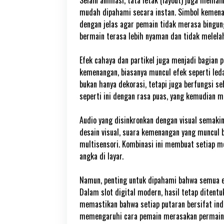
Selain animasi, tata letak (layout) juga memai
mudah dipahami secara instan. Simbol kemenan
dengan jelas agar pemain tidak merasa bingun
bermain terasa lebih nyaman dan tidak melelah
Efek cahaya dan partikel juga menjadi bagian
kemenangan, biasanya muncul efek seperti ledak
bukan hanya dekorasi, tetapi juga berfungsi s
seperti ini dengan rasa puas, yang kemudian
Audio yang disinkronkan dengan visual semaki
desain visual, suara kemenangan yang muncul
multisensori. Kombinasi ini membuat setiap m
angka di layar.
Namun, penting untuk dipahami bahwa semua el
Dalam slot digital modern, hasil tetap diten
memastikan bahwa setiap putaran bersifat inde
memengaruhi cara pemain merasakan permainan