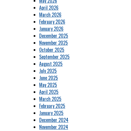
May 2026
April 2026
March 2026
February 2026
January 2026
December 2025
November 2025
October 2025
September 2025
August 2025
July 2025
June 2025
May 2025
April 2025
March 2025
February 2025
January 2025
December 2024
November 2024