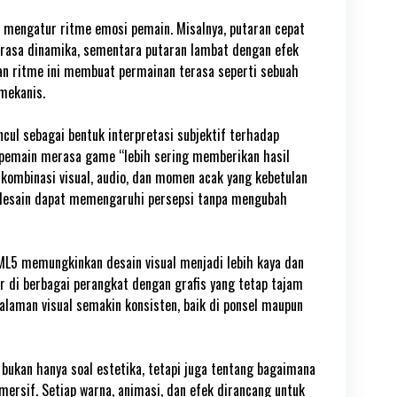
k mengatur ritme emosi pemain. Misalnya, putaran cepat
rasa dinamika, sementara putaran lambat dengan efek
n ritme ini membuat permainan terasa seperti sebuah
 mekanis.
cul sebagai bentuk interpretasi subjektif terhadap
 pemain merasa game “lebih sering memberikan hasil
ombinasi visual, audio, dan momen acak yang kebetulan
 desain dapat memengaruhi persepsi tanpa mengubah
TML5 memungkinkan desain visual menjadi lebih kaya dan
car di berbagai perangkat dengan grafis yang tetap tajam
alaman visual semakin konsisten, baik di ponsel maupun
l bukan hanya soal estetika, tetapi juga tentang bagaimana
ersif. Setiap warna, animasi, dan efek dirancang untuk