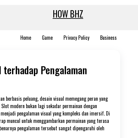
HOW BHZ
Home
Game
Privacy Policy
Business
l terhadap Pengalaman
nan berbasis peluang, desain visual memegang peran yang
i. Slot modern bukan lagi sekadar permainan dengan
menjadi pengalaman visual yang kompleks dan imersif. Di
rap muncul untuk menggambarkan permainan yang terasa
benarnya pengalaman tersebut sangat dipengaruhi oleh