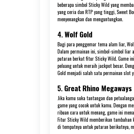
beberapa simbol Sticky Wild yang memba
yang ceria dan RTP yang tinggi, Sweet 
menyenangkan dan menguntungkan.
4.
Wolf Gold
Bagi para penggemar tema alam liar, Wolf
Dalam permainan ini, simbol-simbol liar 
putaran berkat fitur Sticky Wild. Game i
peluang untuk meraih jackpot besar. De
Gold menjadi salah satu permainan slot ya
5.
Great Rhino Megaways
Jika kamu suka tantangan dan petualanga
game yang cocok untuk kamu. Dengan m
ribuan cara untuk menang, game ini men
Fitur Sticky Wild memberikan tambahan 
di tempatnya untuk putaran berikutnya,