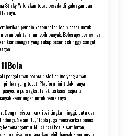
na Sticky Wild akan tetap berada di gulungan dan
 lainnya.
memberikan pemain kesempatan lebih besar untuk
 menambah taruhan lebih banyak. Beberapa permainan
kan kemenangan yang cukup besar, sehingga sangat
angan.
 11Bola
ti pengalaman bermain slot online yang aman,
 pilihan yang tepat. Platform ini tidak hanya
 penyedia perangkat lunak terkenal seperti
banyak keuntungan untuk pemainnya.
a. Dengan sistem enkripsi tingkat tinggi, data dan
rlindungi. Selain itu, 11bola juga menawarkan bonus
g kemenanganmu. Mulai dari bonus sambutan,
a, kamu bisa mendapatkan lebih banyak keuntungan