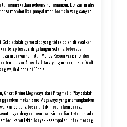
ntu meningkatkan peluang kemenangan. Dengan grafis
Bonanza memberikan pengalaman bermain yang sangat
 Gold adalah game slot yang tidak boleh dilewatkan.
akan tetap berada di gulungan selama beberapa
ni juga menawarkan fitur Money Respin yang memberi
ngan tema alam Amerika Utara yang menakjubkan, Wolf
ng wajib dicoba di 11bola.
n, Great Rhino Megaways dari Pragmatic Play adalah
enggunakan mekanisme Megaways yang memungkinkan
awarkan peluang besar untuk meraih kemenangan.
keuntungan dengan membuat simbol liar tetap berada
 memberi kamu lebih banyak kesempatan untuk menang.