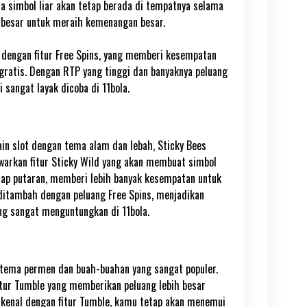
na simbol liar akan tetap berada di tempatnya selama
 besar untuk meraih kemenangan besar.
i dengan fitur Free Spins, yang memberi kesempatan
gratis. Dengan RTP yang tinggi dan banyaknya peluang
sangat layak dicoba di 11bola.
in slot dengan tema alam dan lebah, Sticky Bees
awarkan fitur Sticky Wild yang akan membuat simbol
tiap putaran, memberi lebih banyak kesempatan untuk
 ditambah dengan peluang Free Spins, menjadikan
ang sangat menguntungkan di 11bola.
rtema permen dan buah-buahan yang sangat populer.
tur Tumble yang memberikan peluang lebih besar
ikenal dengan fitur Tumble, kamu tetap akan menemui