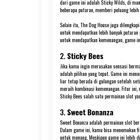
dari game ini adalah Sticky Wilds, di ma
beberapa putaran, memberi peluang lebih
Selain itu, The Dog House juga dilengkap
untuk mendapatkan lebih banyak putaran 
untuk mendapatkan kemenangan, game ini 
2.
Sticky Bees
Jika kamu ingin merasakan sensasi berma
adalah pilihan yang tepat. Game ini men
liar tetap berada di gulungan setelah se
meraih kombinasi kemenangan. Fitur ini,
Sticky Bees salah satu permainan slot y
3.
Sweet Bonanza
Sweet Bonanza adalah permainan slot be
Dalam game ini, kamu bisa menemukan fi
untuk menang. Meskipun game ini lebih d