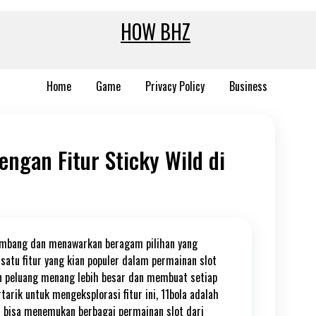
HOW BHZ
Home
Game
Privacy Policy
Business
engan Fitur Sticky Wild di
kembang dan menawarkan beragam pilihan yang
satu fitur yang kian populer dalam permainan slot
n peluang menang lebih besar dan membuat setiap
arik untuk mengeksplorasi fitur ini, 11bola adalah
u bisa menemukan berbagai permainan slot dari