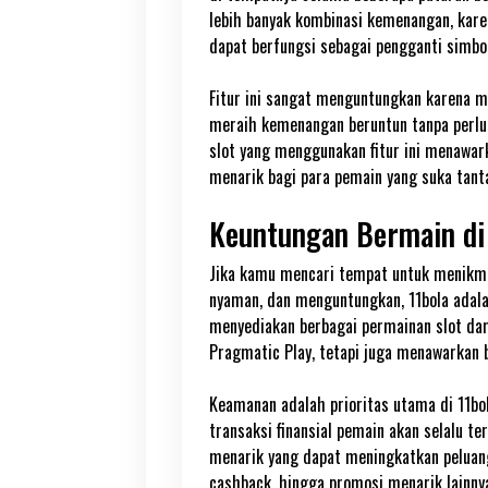
lebih banyak kombinasi kemenangan, kare
dapat berfungsi sebagai pengganti simbol
Fitur ini sangat menguntungkan karena 
meraih kemenangan beruntun tanpa perlu
slot yang menggunakan fitur ini menawar
menarik bagi para pemain yang suka tant
Keuntungan Bermain di
Jika kamu mencari tempat untuk menikma
nyaman, dan menguntungkan, 11bola adalah
menyediakan berbagai permainan slot dari
Pragmatic Play, tetapi juga menawarkan 
Keamanan adalah prioritas utama di 11bol
transaksi finansial pemain akan selalu te
menarik yang dapat meningkatkan peluan
cashback, hingga promosi menarik lainny