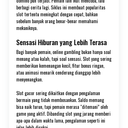
domino pun terjadi. Pemain lain ikut mencoba, lalu
berbagi cerita lagi. Siklus ini membuat popularitas
slot tertentu meningkat dengan cepat, bahkan
sebelum banyak orang benar-benar memahami
mekaniknya.
Sensasi Hiburan yang Lebih Terasa
Bagi banyak pemain, online gambling bukan hanya soal
menang atau kalah, tapi soal sensasi. Slot yang sering
memberikan kemenangan kecil, fitur bonus ringan,
atau animasi menarik cenderung dianggap lebih
menyenangkan.
Slot gacor sering dikaitkan dengan pengalaman
bermain yang tidak membosankan. Saldo memang
bisa naik turun, tapi pemain merasa “ditemani” oleh
game yang aktif. Dibanding slot yang jarang memberi
apa-apa dalam waktu lama, pengalaman seperti ini
jelas lebih disukai.