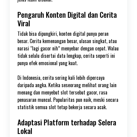
Pengaruh Konten Digital dan Cerita
Viral
Tidak bisa dipungkiri, konten digital punya peran
besar. Cerita kemenangan besar, ulasan singkat, atau
narasi “lagi gacor nih” menyebar dengan cepat. Walau
tidak selalu disertai data lengkap, cerita seperti ini
punya efek emosional yang kuat.
Di Indonesia, cerita sering kali lebih dipercaya
daripada angka. Ketika seseorang melihat orang lain
menang dan menyebut slot tersebut gacor, rasa
penasaran muncul. Popularitas pun naik, meski secara
statistik semua slot tetap bekerja secara acak.
Adaptasi Platform terhadap Selera
Lokal