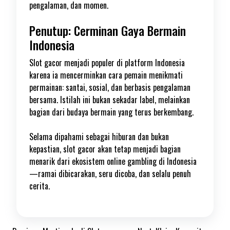
pengalaman, dan momen.
Penutup: Cerminan Gaya Bermain
Indonesia
Slot gacor menjadi populer di platform Indonesia
karena ia mencerminkan cara pemain menikmati
permainan: santai, sosial, dan berbasis pengalaman
bersama. Istilah ini bukan sekadar label, melainkan
bagian dari budaya bermain yang terus berkembang.
Selama dipahami sebagai hiburan dan bukan
kepastian, slot gacor akan tetap menjadi bagian
menarik dari ekosistem online gambling di Indonesia
—ramai dibicarakan, seru dicoba, dan selalu penuh
cerita.