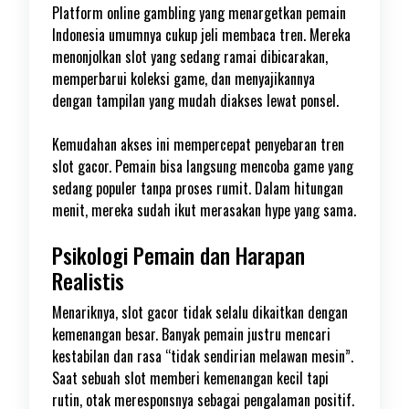
Platform online gambling yang menargetkan pemain
Indonesia umumnya cukup jeli membaca tren. Mereka
menonjolkan slot yang sedang ramai dibicarakan,
memperbarui koleksi game, dan menyajikannya
dengan tampilan yang mudah diakses lewat ponsel.
Kemudahan akses ini mempercepat penyebaran tren
slot gacor. Pemain bisa langsung mencoba game yang
sedang populer tanpa proses rumit. Dalam hitungan
menit, mereka sudah ikut merasakan hype yang sama.
Psikologi Pemain dan Harapan
Realistis
Menariknya, slot gacor tidak selalu dikaitkan dengan
kemenangan besar. Banyak pemain justru mencari
kestabilan dan rasa “tidak sendirian melawan mesin”.
Saat sebuah slot memberi kemenangan kecil tapi
rutin, otak meresponsnya sebagai pengalaman positif.