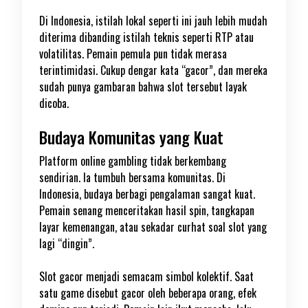
Di Indonesia, istilah lokal seperti ini jauh lebih mudah
diterima dibanding istilah teknis seperti RTP atau
volatilitas. Pemain pemula pun tidak merasa
terintimidasi. Cukup dengar kata “gacor”, dan mereka
sudah punya gambaran bahwa slot tersebut layak
dicoba.
Budaya Komunitas yang Kuat
Platform online gambling tidak berkembang
sendirian. Ia tumbuh bersama komunitas. Di
Indonesia, budaya berbagi pengalaman sangat kuat.
Pemain senang menceritakan hasil spin, tangkapan
layar kemenangan, atau sekadar curhat soal slot yang
lagi “dingin”.
Slot gacor menjadi semacam simbol kolektif. Saat
satu game disebut gacor oleh beberapa orang, efek