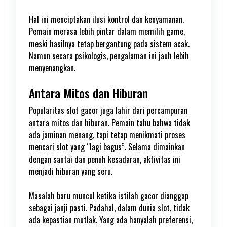
Hal ini menciptakan ilusi kontrol dan kenyamanan.
Pemain merasa lebih pintar dalam memilih game,
meski hasilnya tetap bergantung pada sistem acak.
Namun secara psikologis, pengalaman ini jauh lebih
menyenangkan.
Antara Mitos dan Hiburan
Popularitas slot gacor juga lahir dari percampuran
antara mitos dan hiburan. Pemain tahu bahwa tidak
ada jaminan menang, tapi tetap menikmati proses
mencari slot yang “lagi bagus”. Selama dimainkan
dengan santai dan penuh kesadaran, aktivitas ini
menjadi hiburan yang seru.
Masalah baru muncul ketika istilah gacor dianggap
sebagai janji pasti. Padahal, dalam dunia slot, tidak
ada kepastian mutlak. Yang ada hanyalah preferensi,