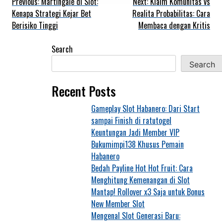
Post
Previous:
Martingale di Slot:
Next:
Klaim Komunitas vs
Kenapa Strategi Kejar Bet
Realita Probabilitas: Cara
navigation
Berisiko Tinggi
Membaca dengan Kritis
Search
Search
Recent Posts
Gameplay Slot Habanero: Dari Start
sampai Finish di ratutogel
Keuntungan Jadi Member VIP
Bukumimpi138 Khusus Pemain
Habanero
Bedah Payline Hot Hot Fruit: Cara
Menghitung Kemenangan di Slot
Mantap! Rollover x3 Saja untuk Bonus
New Member Slot
Mengenal Slot Generasi Baru: