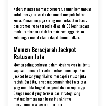
Keberuntungan memang berperan, namun kemampuan
untuk mengatur waktu dan modal menjadi faktor
kunci. Pemain ini juga sering memanfaatkan bonus
dan promosi yang tersedia di gajah138 login sebagai
modal tambahan untuk bermain, sehingga risiko
kehilangan modal utama dapat diminimalkan.
Momen Bersejarah Jackpot
Ratusan Juta
Momen paling berkesan dalam kisah sukses ini tentu
saja saat pemain tersebut berhasil mendapatkan
jackpot besar yang nilainya mencapai ratusan juta
rupiah. Saat itu, ia sedang bermain slot favoritnya
yang memiliki tingkat pengembalian cukup tinggi.
Dengan modal yang terukur dan strategi yang
matang, kemenangan besar itu akhirnya
menghampirinya secara tiba-tiba.