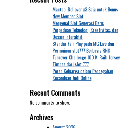
Mantap! Rollover x3 Saja untuk Bonus
New Member Slot
Mengenal Slot Generasi Baru:
Perpaduan Teknologi, Kreativitas, dan
Desain Interaktif
Standar Fair Play pada MG Live dan
Permainan slot777 Berbasis RNG
Turnover Challenge 100 K: Raih Jersey
Timnas dari slot 777
Peran Keluarga dalam Pencegahan
Kecanduan Judi Online
Recent Comments
No comments to show.
Archives
August 2026