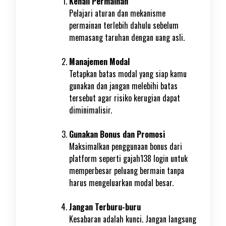
Kenali Permainan
Pelajari aturan dan mekanisme
permainan terlebih dahulu sebelum
memasang taruhan dengan uang asli.
Manajemen Modal
Tetapkan batas modal yang siap kamu
gunakan dan jangan melebihi batas
tersebut agar risiko kerugian dapat
diminimalisir.
Gunakan Bonus dan Promosi
Maksimalkan penggunaan bonus dari
platform seperti gajah138 login untuk
memperbesar peluang bermain tanpa
harus mengeluarkan modal besar.
Jangan Terburu-buru
Kesabaran adalah kunci. Jangan langsung