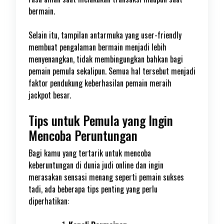
bermain.
Selain itu, tampilan antarmuka yang user-friendly
membuat pengalaman bermain menjadi lebih
menyenangkan, tidak membingungkan bahkan bagi
pemain pemula sekalipun. Semua hal tersebut menjadi
faktor pendukung keberhasilan pemain meraih
jackpot besar.
Tips untuk Pemula yang Ingin
Mencoba Peruntungan
Bagi kamu yang tertarik untuk mencoba
keberuntungan di dunia judi online dan ingin
merasakan sensasi menang seperti pemain sukses
tadi, ada beberapa tips penting yang perlu
diperhatikan: