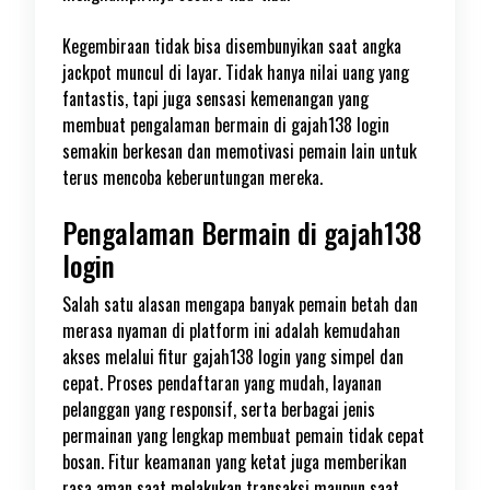
Kegembiraan tidak bisa disembunyikan saat angka
jackpot muncul di layar. Tidak hanya nilai uang yang
fantastis, tapi juga sensasi kemenangan yang
membuat pengalaman bermain di gajah138 login
semakin berkesan dan memotivasi pemain lain untuk
terus mencoba keberuntungan mereka.
Pengalaman Bermain di gajah138
login
Salah satu alasan mengapa banyak pemain betah dan
merasa nyaman di platform ini adalah kemudahan
akses melalui fitur gajah138 login yang simpel dan
cepat. Proses pendaftaran yang mudah, layanan
pelanggan yang responsif, serta berbagai jenis
permainan yang lengkap membuat pemain tidak cepat
bosan. Fitur keamanan yang ketat juga memberikan
rasa aman saat melakukan transaksi maupun saat