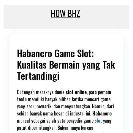
Skip
to
HOW BHZ
content
Habanero Game Slot:
Kualitas Bermain yang Tak
Tertandingi
Di tengah maraknya dunia
slot online
, para pemain
tentu memiliki banyak pilihan ketika mencari game
yang seru, menarik, dan menguntungkan. Namun, dari
sekian banyak nama besar di industri ini,
Habanero
muncul sebagai salah satu penyedia game
slot
yang
patut diperhitungkan. Bukan hanya karena