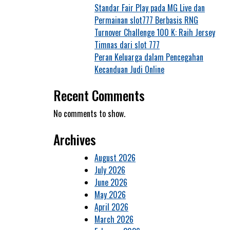
Standar Fair Play pada MG Live dan
Permainan slot777 Berbasis RNG
Turnover Challenge 100 K: Raih Jersey
Timnas dari slot 777
Peran Keluarga dalam Pencegahan
Kecanduan Judi Online
Recent Comments
No comments to show.
Archives
August 2026
July 2026
June 2026
May 2026
April 2026
March 2026