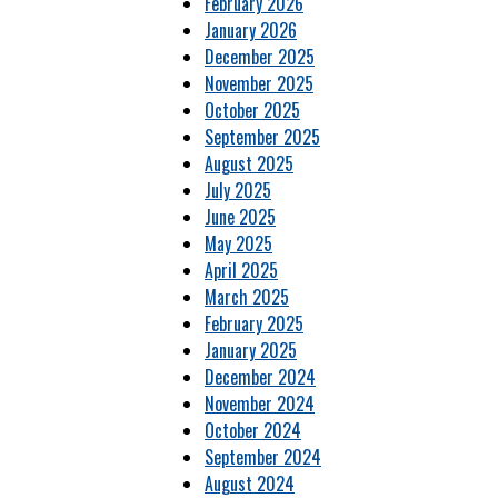
February 2026
January 2026
December 2025
November 2025
October 2025
September 2025
August 2025
July 2025
June 2025
May 2025
April 2025
March 2025
February 2025
January 2025
December 2024
November 2024
October 2024
September 2024
August 2024