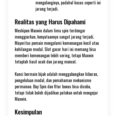
mengulanginya, padahal kasus seperti ini
jarang terjadi.
Realitas yang Harus Dipahami
Meskipun Maxwin dalam lima spin terdengar
menggiurkan, kenyataannya sangat jarang terjadi.
Mayoritas pemain mengalami kemenangan kecil atau
kehilangan modal. Slot gacor hari ini memang bisa
memberi kemenangan lebih sering, tetapi Maxwin
tetaplah hasil acak dan jarang muncul.
Kunci bermain bijak adalah menggabungkan hiburan,
pengelolaan modal, dan pemahaman mekanisme
permainan. Buy Spin dan fitur bonus bisa dicoba,
tetapi tidak boleh dijadikan patokan untuk mengejar
Maxwin.
Kesimpulan