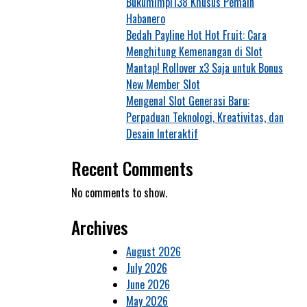
Bukumimpi138 Khusus Pemain
Habanero
Bedah Payline Hot Hot Fruit: Cara
Menghitung Kemenangan di Slot
Mantap! Rollover x3 Saja untuk Bonus
New Member Slot
Mengenal Slot Generasi Baru:
Perpaduan Teknologi, Kreativitas, dan
Desain Interaktif
Recent Comments
No comments to show.
Archives
August 2026
July 2026
June 2026
May 2026