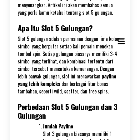
menyenangkan. Artikel ini akan membahas semua
yang perlu kamu ketahui tentang slot 5 gulungan.
Apa Itu Slot 5 Gulungan?
Slot 5 gulungan adalah permainan dengan lima kolom
simbol yang berputar setiap kali pemain menekan
tombol spin. Setiap gulungan biasanya memiliki 3-4
simbol yang terlihat, dan kombinasi tertentu dari
simbol tersebut menentukan kemenangan. Dengan
lebih banyak gulungan, slot ini menawarkan
payline
yang lebih kompleks
dan berbagai fitur bonus
tambahan, seperti wild, scatter, dan free spins.
Perbedaan Slot 5 Gulungan dan 3
Gulungan
Jumlah Payline
Slot 3 gulungan biasanya memiliki 1