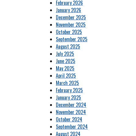
February 2026
January 2026
December 2025
November 2025
October 2025
September 2025
August 2025
July 2025
June 2025
May 2025
April 2025
March 2025
February 2025
January 2025
December 2024
November 2024
October 2024
September 2024
August 2024