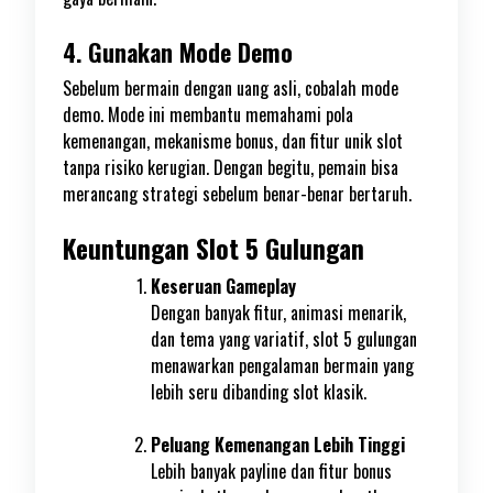
4. Gunakan Mode Demo
Sebelum bermain dengan uang asli, cobalah mode
demo. Mode ini membantu memahami pola
kemenangan, mekanisme bonus, dan fitur unik slot
tanpa risiko kerugian. Dengan begitu, pemain bisa
merancang strategi sebelum benar-benar bertaruh.
Keuntungan Slot 5 Gulungan
Keseruan Gameplay
Dengan banyak fitur, animasi menarik,
dan tema yang variatif, slot 5 gulungan
menawarkan pengalaman bermain yang
lebih seru dibanding slot klasik.
Peluang Kemenangan Lebih Tinggi
Lebih banyak payline dan fitur bonus