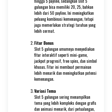
hingga 5 payline, sedangkan slot 5
gulungan bisa memiliki 20, 25, bahkan
lebih dari 50 payline. Ini meningkatkan
peluang kombinasi kemenangan, tetapi
juga memerlukan strategi taruhan yang
lebih cermat.
Fitur Bonus
Slot 5 gulungan umumnya menyediakan
fitur interaktif seperti mini-game,
jackpot progresif, free spins, dan simbol
khusus. Fitur ini membuat permainan
lebih menarik dan meningkatkan potensi
kemenangan.
Variasi Tema
Slot 5 gulungan sering menampilkan
tema yang lebih kompleks dengan grafis
dan animasi menarik, dari petualangan,