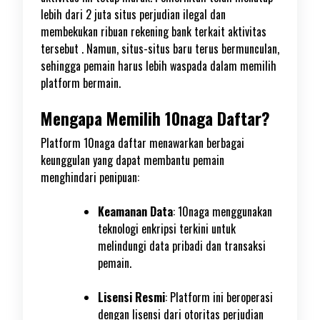
lebih dari 2 juta situs perjudian ilegal dan
membekukan ribuan rekening bank terkait aktivitas
tersebut
.
Namun, situs-situs baru terus bermunculan,
sehingga pemain harus lebih waspada dalam memilih
platform bermain.
Mengapa Memilih 10naga Daftar?
Platform 10naga daftar menawarkan berbagai
keunggulan yang dapat membantu pemain
menghindari penipuan:​
Keamanan Data
: 10naga menggunakan
teknologi enkripsi terkini untuk
melindungi data pribadi dan transaksi
pemain.​
Lisensi Resmi
: Platform ini beroperasi
dengan lisensi dari otoritas perjudian