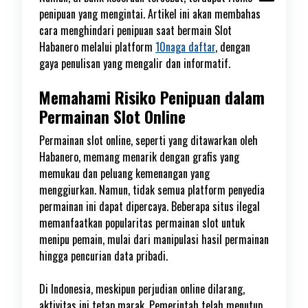
penipuan yang mengintai.
Artikel ini akan membahas
cara menghindari penipuan saat bermain Slot
Habanero melalui platform
10naga daftar
, dengan
gaya penulisan yang mengalir dan informatif.
Memahami Risiko Penipuan dalam
Permainan Slot Online
Permainan slot online, seperti yang ditawarkan oleh
Habanero, memang menarik dengan grafis yang
memukau dan peluang kemenangan yang
menggiurkan.
Namun, tidak semua platform penyedia
permainan ini dapat dipercaya.
Beberapa situs ilegal
memanfaatkan popularitas permainan slot untuk
menipu pemain, mulai dari manipulasi hasil permainan
hingga pencurian data pribadi.
Di Indonesia, meskipun perjudian online dilarang,
aktivitas ini tetap marak.
Pemerintah telah menutup