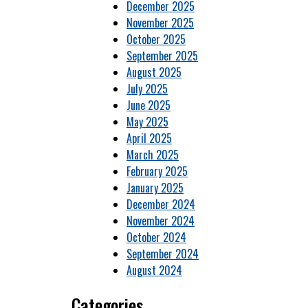
December 2025
November 2025
October 2025
September 2025
August 2025
July 2025
June 2025
May 2025
April 2025
March 2025
February 2025
January 2025
December 2024
November 2024
October 2024
September 2024
August 2024
Categories